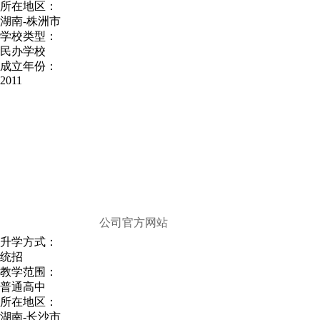
所在地区：
湖南-株洲市
学校类型：
民办学校
成立年份：
2011
公司官方网站
升学方式：
统招
教学范围：
普通高中
所在地区：
湖南-长沙市