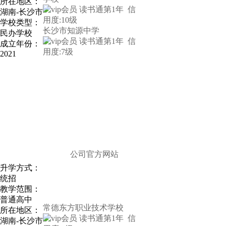
所在地区：
读书通第1年 信
湖南-长沙市
用度:10级
学校类型：
长沙市知源中学
民办学校
读书通第1年 信
成立年份：
用度:7级
2021
公司官方网站
升学方式：
统招
教学范围：
普通高中
常德东方职业技术学校
所在地区：
读书通第1年 信
湖南-长沙市