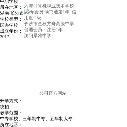
中职学校
湘潭计算机职业技术学校
所在地区：
读书通第1年 信
湖南-长沙市
用度:2级
学校类型：
长沙市金秋方舟高级中学
民办学校
普通会员：注册1年
成立年份：
浏阳景雅中学
2017
公司官方网站
升学方式：
统招
教学范围：
中专学校、三年制中专、五年制大专
所在地区：