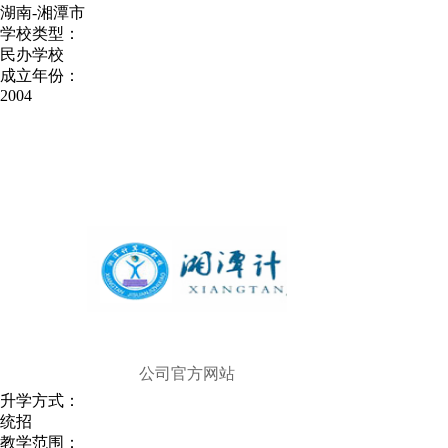
湖南-湘潭市
学校类型：
民办学校
成立年份：
2004
公司官方网站
升学方式：
统招
教学范围：