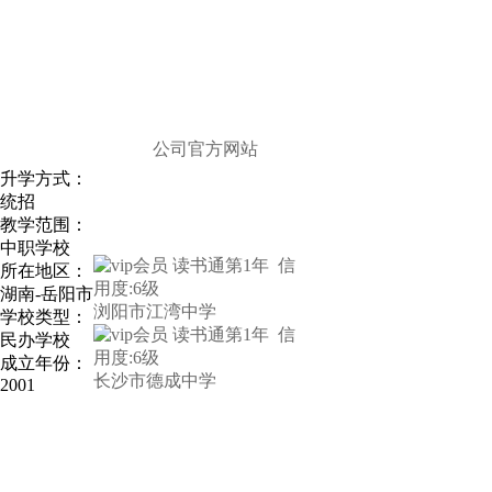
公司官方网站
升学方式：
统招
教学范围：
中职学校
读书通第1年 信
所在地区：
用度:6级
湖南-岳阳市
浏阳市江湾中学
学校类型：
读书通第1年 信
民办学校
用度:6级
成立年份：
长沙市德成中学
2001