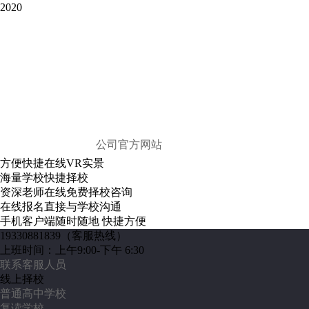
2020
公司官方网站
方便快捷
在线VR实景
海量学校
快捷择校
资深老师
在线免费择校咨询
在线报名
直接与学校沟通
手机客户端
随时随地 快捷方便
19330881839
（客服热线）
上班时间：上午9:00-下午 6:30
联系客服人员
线上择校
普通高中学校
复读学校