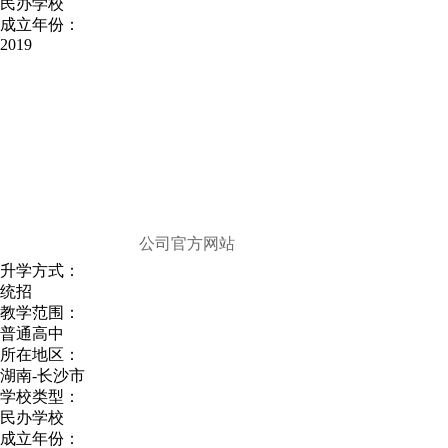
民办学校
成立年份：
2019
公司官方网站
升学方式：
统招
教学范围：
普通高中
所在地区：
湖南-长沙市
学校类型：
民办学校
成立年份：